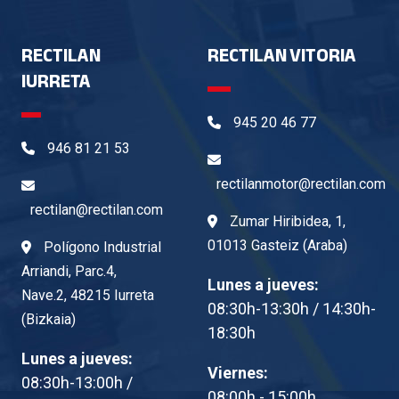
RECTILAN
RECTILAN VITORIA
IURRETA
945 20 46 77
946 81 21 53
rectilanmotor@rectilan.com
rectilan@rectilan.com
Zumar Hiribidea, 1,
01013 Gasteiz (Araba)
Polígono Industrial
Arriandi, Parc.4,
Lunes a jueves:
Nave.2, 48215 Iurreta
08:30h-13:30h / 14:30h-
(Bizkaia)
18:30h
Lunes a jueves:
Viernes:
08:30h-13:00h /
08:00h - 15:00h