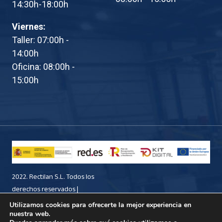
14:30h-18:00h
Viernes:
Taller: 07:00h -
14:00h
Oficina: 08:00h -
15:00h
2022. Rectilan S.L. Todos los
derechos reservados |
Diseñado por
Frikitek
Utilizamos cookies para ofrecerte la mejor experiencia en
Aviso Legal
,
Política de
nuestra web.