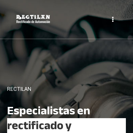
Saltar
al
contenido
RECTILAN
Especialistas en
rectificado y